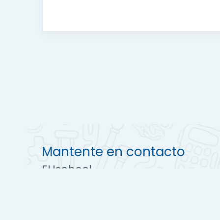
Mantente en contacto
EUschool
https://euschool.es
+ 34 690 65 77 59
info@euschool.es