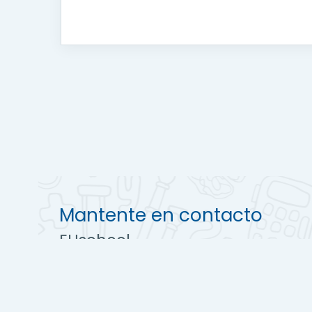
Mantente en contacto
EUschool
https://euschool.es
+ 34 690 65 77 59
info@euschool.es